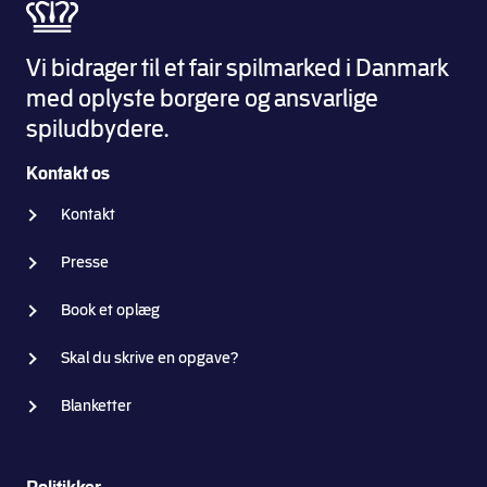
Vi bidrager til et fair spilmarked i Danmark
med oplyste borgere og ansvarlige
spiludbydere.
Kontakt os
Kontakt
Presse
Book et oplæg
Skal du skrive en opgave?
Blanketter