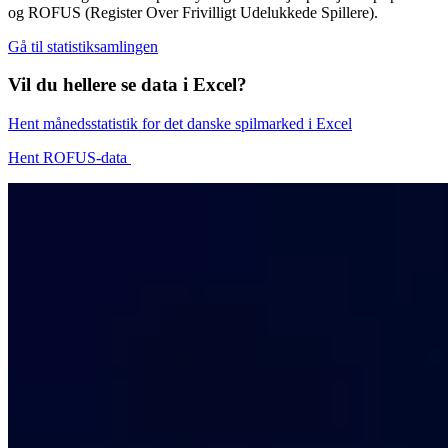
og ROFUS (Register Over Frivilligt Udelukkede Spillere).
Gå til statistiksamlingen
Vil du hellere se data i Excel?
Hent månedsstatistik for det danske spilmarked i Excel
Hent ROFUS-data