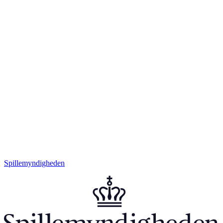
Spillemyndigheden