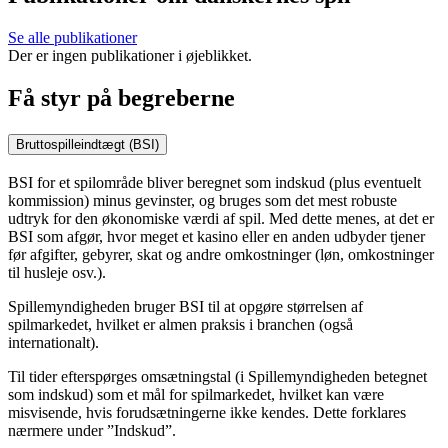
Se alle publikationer
Der er ingen publikationer i øjeblikket.
Få styr på begreberne
Bruttospilleindtægt (BSI)
BSI for et spilområde bliver beregnet som indskud (plus eventuelt
kommission) minus gevinster, og bruges som det mest robuste
udtryk for den økonomiske værdi af spil. Med dette menes, at det er
BSI som afgør, hvor meget et kasino eller en anden udbyder tjener
før afgifter, gebyrer, skat og andre omkostninger (løn, omkostninger
til husleje osv.).
Spillemyndigheden bruger BSI til at opgøre størrelsen af
spilmarkedet, hvilket er almen praksis i branchen (også
internationalt).
Til tider efterspørges omsætningstal (i Spillemyndigheden betegnet
som indskud) som et mål for spilmarkedet, hvilket kan være
misvisende, hvis forudsætningerne ikke kendes. Dette forklares
nærmere under ”Indskud”.