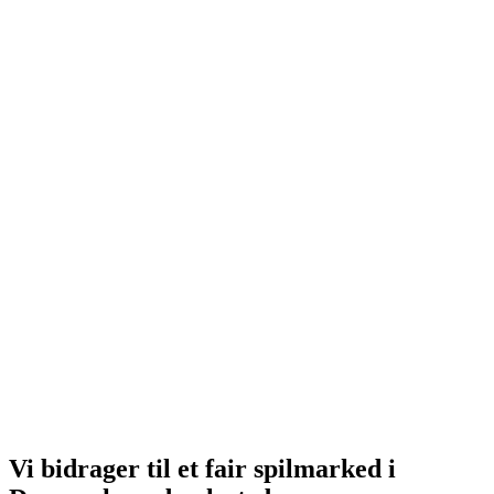
Vi bidrager til et fair spilmarked i