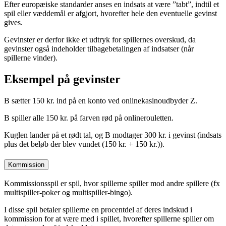
Efter europæiske standarder anses en indsats at være ”tabt”, indtil et
spil eller væddemål er afgjort, hvorefter hele den eventuelle gevinst
gives.
Gevinster er derfor ikke et udtryk for spillernes overskud, da
gevinster også indeholder tilbagebetalingen af indsatser (når
spillerne vinder).
Eksempel på gevinster
B sætter 150 kr. ind på en konto ved onlinekasinoudbyder Z.
B spiller alle 150 kr. på farven rød på onlinerouletten.
Kuglen lander på et rødt tal, og B modtager 300 kr. i gevinst (indsats
plus det beløb der blev vundet (150 kr. + 150 kr.)).
Kommission
Kommissionsspil er spil, hvor spillerne spiller mod andre spillere (fx
multispiller-poker og multispiller-bingo).
I disse spil betaler spillerne en procentdel af deres indskud i
kommission for at være med i spillet, hvorefter spillerne spiller om