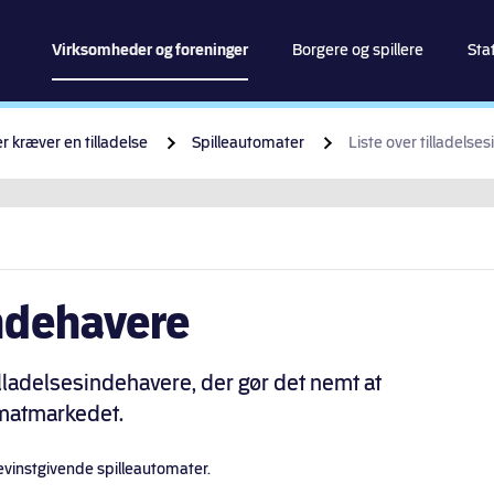
spillemyndigheden
Virksomheder og foreninger
Borgere og spillere
Stat
Gå til indhold
er kræver en tilladelse
Spilleautomater
Liste over tilladelse
indehavere
illadelsesindehavere, der gør det nemt at
omatmarkedet.
f gevinstgivende spilleautomater.