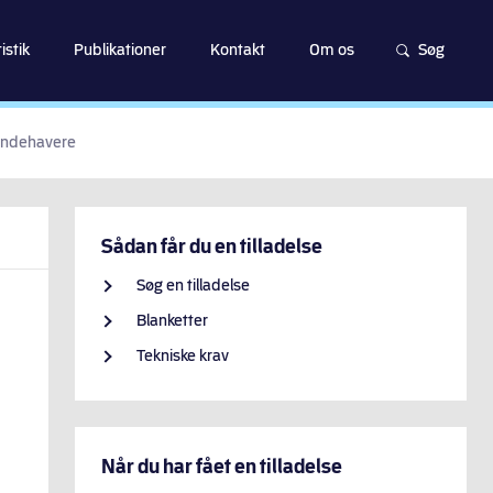
istik
Publikationer
Kontakt
Om os
Søg
sindehavere
Sådan får du en tilladelse
Søg en tilladelse
Blanketter
Tekniske krav
Når du har fået en tilladelse