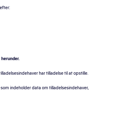
efter:
 herunder.
ladelsesindehaver har tilladelse til at opstille.
, som indeholder data om tilladelsesindehaver,