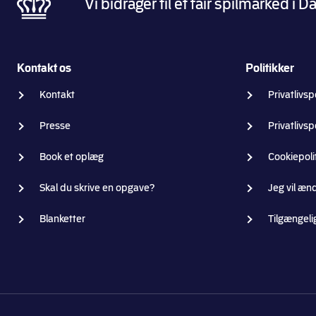
Vi bidrager til et fair spilmarked 
Kontakt os
Politikker
Kontakt
Privatlivspo
Presse
Privatlivsp
Book et oplæg
Cookiepoli
Skal du skrive en opgave?
Jeg vil æn
Blanketter
Tilgængeli