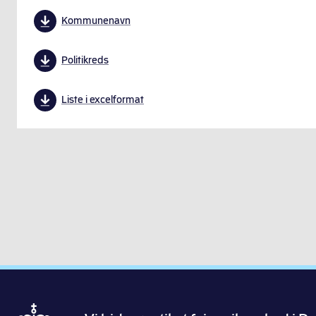
Kommunenavn
Politikreds
Liste i excelformat