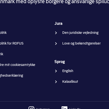
i Danmark med oplyste borgere og ansvarlige spil
Jura
litik
Den juridiske vejledning
olitik for ROFUS
Love og bekendtgørelser
tik
Sprog
dre mit cookiesamtykke
English
ghedserklæring
Kalaallisut