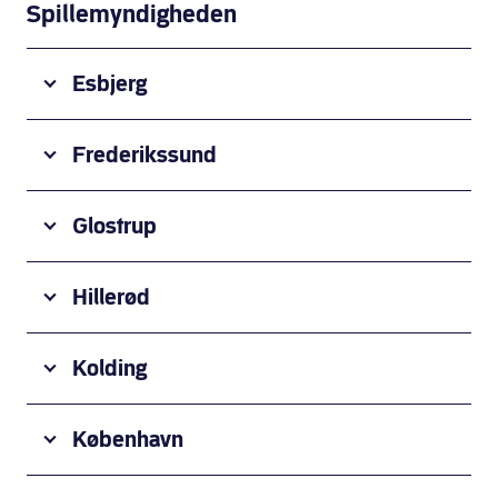
Spillemyndigheden
Esbjerg
Center for
Frederikssund
Ludomani
Esbjerg
Novavi
Glostrup
Spilstop -
Frederikssund
Novavi
Hillerød
SpilStop
-
AlfaRehab
Glostrup
Kolding
Hillerød
Behandlingscenter
København
Tjele Kolding
AlfaRehab