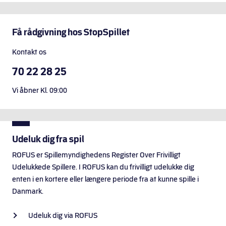
onlinebehandling
Få rådgivning hos StopSpillet
Behandlingscenter
Tjele
Kontakt os
70 22 28 25
Center for
Ludomani
Vi åbner
Kl.
09:00
Forskningsklinikken
for Ludomani
Udeluk dig fra spil
ROFUS er Spillemyndighedens Register Over Frivilligt
Klinik for
Udelukkede Spillere. I ROFUS kan du frivilligt udelukke dig
Ludomani,
enten i en kortere eller længere periode fra at kunne spille i
AMK, OUH
Danmark.
Ludomaniklinikken
Udeluk dig via ROFUS
Mindwork