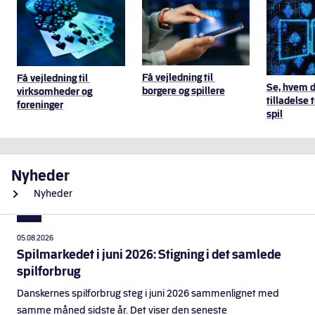
Hurtige genveje
Få vejledning til 
Få vejledning til 
Se, hvem d
borgere og spillere
virksomheder og 
tilladelse 
foreninger
spil
Nyheder
Nyheder
05.08.2026
Spilmarkedet i juni 2026: Stigning i det samlede
spilforbrug
Danskernes spilforbrug steg i juni 2026 sammenlignet med
samme måned sidste år. Det viser den seneste