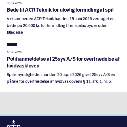
03.07.2026
Bøde til ACR Teknik for ulovlig formidling af spil
Virksomheden ACR Teknik har den 15. juni 2026 vedtaget en
bøde på 20.000 kr. for formidling til en spiludbyder uden
tilladelse
10.06.2026
Politianmeldelse af 25syv A/S for overtrædelse af
hvidvaskloven
Spillemyndigheden har den 20. april 2026 givet 25syv A/S en
påtale for overtrædelse af hvidvasklovens § 11, stk. 1, nr. 5.