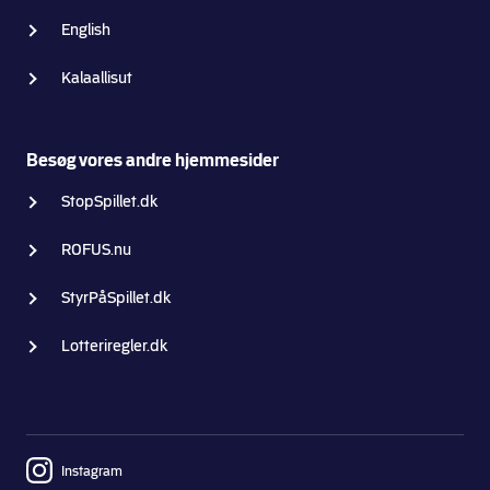
English
Kalaallisut
Besøg vores andre hjemmesider
StopSpillet.dk
ROFUS.nu
StyrPåSpillet.dk
Lotteriregler.dk
Instagram