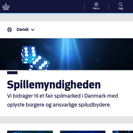
Menu
Søg
Gå til indhold
Dansk
Spillemyndigheden
Vi bidrager til et fair spilmarked i Danmark med
oplyste borgere og ansvarlige spiludbydere.